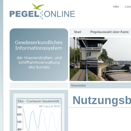
Hilfe
Link
Start
Pegelauswahl über Karte
Newsletter
Nutzungs
Elbe - Cuxhaven Steubenhöft