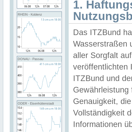
1. Haftun
Nutzungs
RHEIN - Koblenz
Das ITZBund han
Wasserstraßen u
aller Sorgfalt au
DONAU - Passau
veröffentlichte
ITZBund und de
Gewährleistung fü
Genauigkeit, die 
ODER - Eisenhüttenstadt
Vollständigkeit
Informationen 