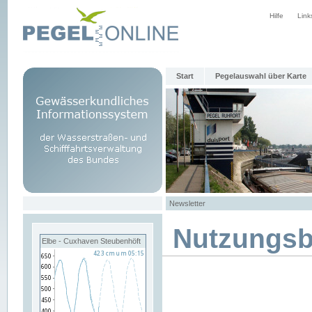
Hilfe
Link
Start
Pegelauswahl über Karte
Newsletter
Nutzungs
Elbe - Cuxhaven Steubenhöft