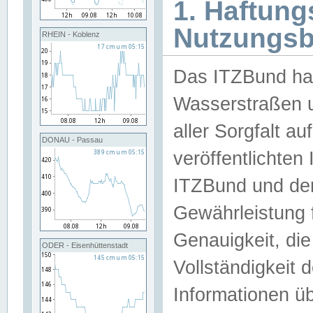
1. Haftun
Nutzungs
RHEIN - Koblenz
Das ITZBund han
Wasserstraßen u
aller Sorgfalt au
DONAU - Passau
veröffentlichte
ITZBund und de
Gewährleistung fü
Genauigkeit, die 
ODER - Eisenhüttenstadt
Vollständigkeit
Informationen 