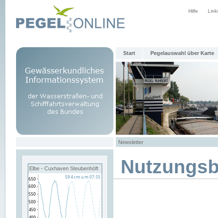
Hilfe
Link
Start
Pegelauswahl über Karte
Newsletter
Nutzungs
Elbe - Cuxhaven Steubenhöft