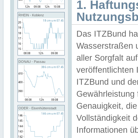
1. Haftun
Nutzungs
RHEIN - Koblenz
Das ITZBund han
Wasserstraßen u
aller Sorgfalt au
DONAU - Passau
veröffentlichte
ITZBund und de
Gewährleistung fü
Genauigkeit, die 
ODER - Eisenhüttenstadt
Vollständigkeit
Informationen 