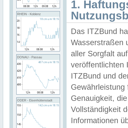
1. Haftun
Nutzungs
RHEIN - Koblenz
Das ITZBund han
Wasserstraßen u
aller Sorgfalt au
DONAU - Passau
veröffentlichte
ITZBund und de
Gewährleistung fü
Genauigkeit, die 
ODER - Eisenhüttenstadt
Vollständigkeit
Informationen 