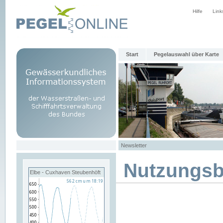
Hilfe
Link
Start
Pegelauswahl über Karte
Newsletter
Nutzungs
Elbe - Cuxhaven Steubenhöft