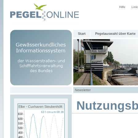
Hilfe
Link
Start
Pegelauswahl über Karte
Newsletter
Nutzungs
Elbe - Cuxhaven Steubenhöft