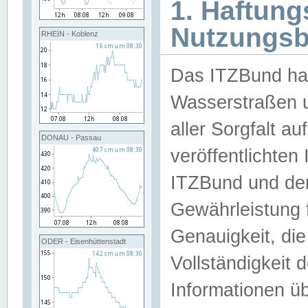
1. Haftun
Nutzungs
RHEIN - Koblenz
Das ITZBund han
Wasserstraßen u
aller Sorgfalt au
DONAU - Passau
veröffentlichte
ITZBund und de
Gewährleistung fü
Genauigkeit, die 
ODER - Eisenhüttenstadt
Vollständigkeit
Informationen 