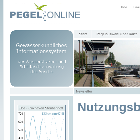
Hilfe
Link
Start
Pegelauswahl über Karte
Newsletter
Nutzungs
Elbe - Cuxhaven Steubenhöft