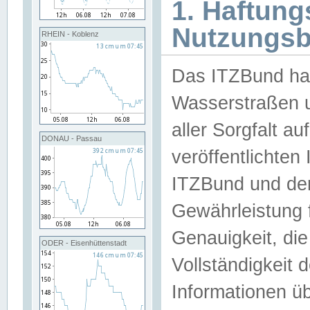
1. Haftun
Nutzungs
RHEIN - Koblenz
Das ITZBund han
Wasserstraßen u
aller Sorgfalt au
DONAU - Passau
veröffentlichte
ITZBund und de
Gewährleistung fü
Genauigkeit, die 
ODER - Eisenhüttenstadt
Vollständigkeit
Informationen 