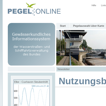
Hilfe
Link
Start
Pegelauswahl über Karte
Newsletter
Nutzungs
Elbe - Cuxhaven Steubenhöft