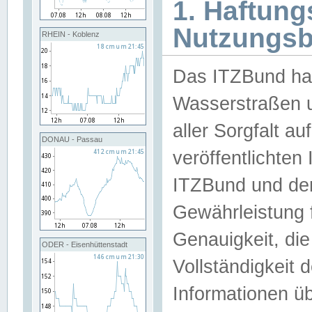
1. Haftun
Nutzungs
RHEIN - Koblenz
Das ITZBund han
Wasserstraßen u
aller Sorgfalt au
DONAU - Passau
veröffentlichte
ITZBund und de
Gewährleistung fü
Genauigkeit, die 
ODER - Eisenhüttenstadt
Vollständigkeit
Informationen 