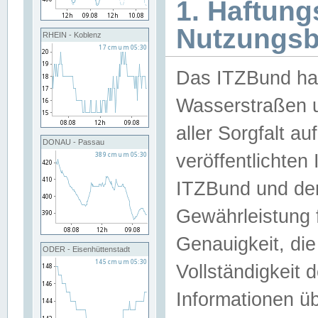
1. Haftun
Nutzungs
RHEIN - Koblenz
Das ITZBund han
Wasserstraßen u
aller Sorgfalt au
DONAU - Passau
veröffentlichte
ITZBund und de
Gewährleistung fü
Genauigkeit, die 
ODER - Eisenhüttenstadt
Vollständigkeit
Informationen 