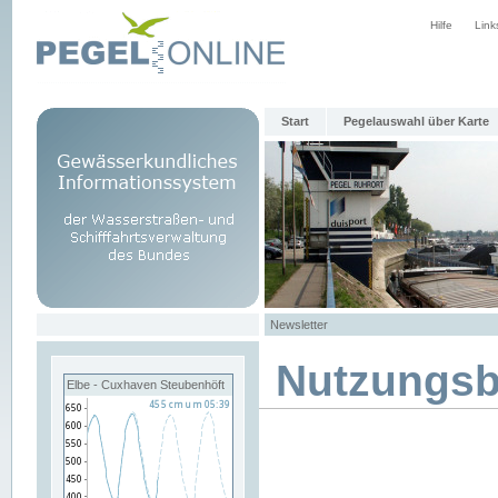
Hilfe
Link
Start
Pegelauswahl über Karte
Newsletter
Nutzungs
Elbe - Cuxhaven Steubenhöft