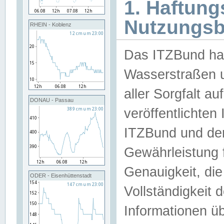
1. Haftun
Nutzungs
RHEIN - Koblenz
Das ITZBund han
Wasserstraßen u
aller Sorgfalt au
DONAU - Passau
veröffentlichte
ITZBund und de
Gewährleistung fü
Genauigkeit, die 
ODER - Eisenhüttenstadt
Vollständigkeit
Informationen 