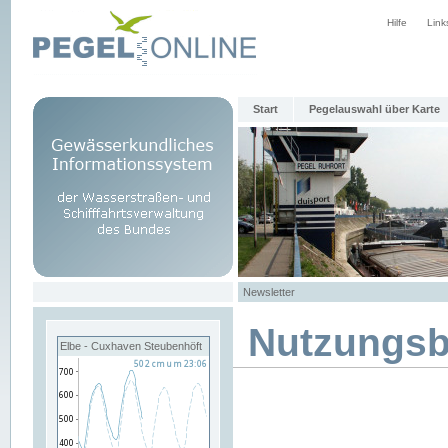
Hilfe
Link
Start
Pegelauswahl über Karte
Newsletter
Nutzungs
Elbe - Cuxhaven Steubenhöft