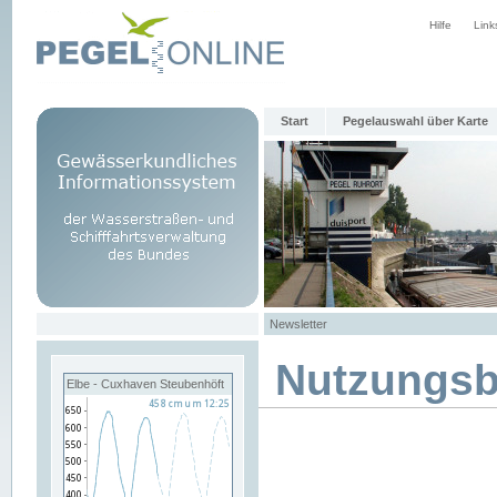
Hilfe
Link
Start
Pegelauswahl über Karte
Newsletter
Nutzungs
Elbe - Cuxhaven Steubenhöft