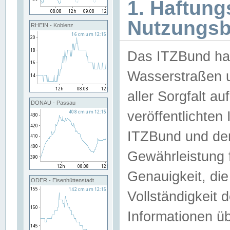
1. Haftun
Nutzungs
RHEIN - Koblenz
Das ITZBund han
Wasserstraßen u
aller Sorgfalt au
DONAU - Passau
veröffentlichte
ITZBund und de
Gewährleistung fü
Genauigkeit, die 
ODER - Eisenhüttenstadt
Vollständigkeit
Informationen 