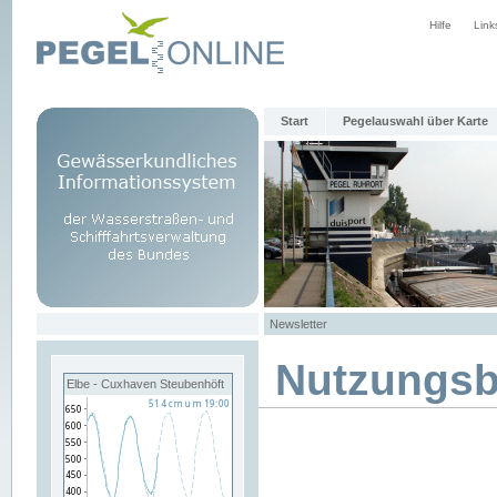
Hilfe
Link
Start
Pegelauswahl über Karte
Newsletter
Nutzungs
Elbe - Cuxhaven Steubenhöft