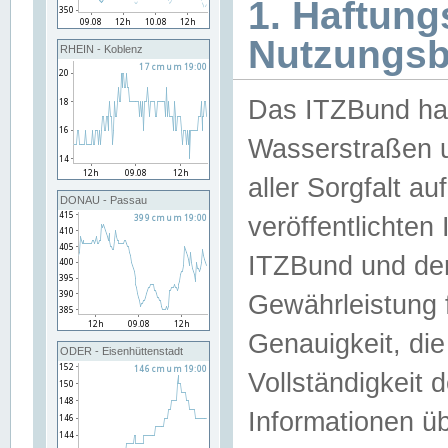
1. Haftun
Nutzungs
RHEIN - Koblenz
Das ITZBund han
Wasserstraßen u
aller Sorgfalt au
DONAU - Passau
veröffentlichte
ITZBund und de
Gewährleistung fü
Genauigkeit, die 
ODER - Eisenhüttenstadt
Vollständigkeit
Informationen 