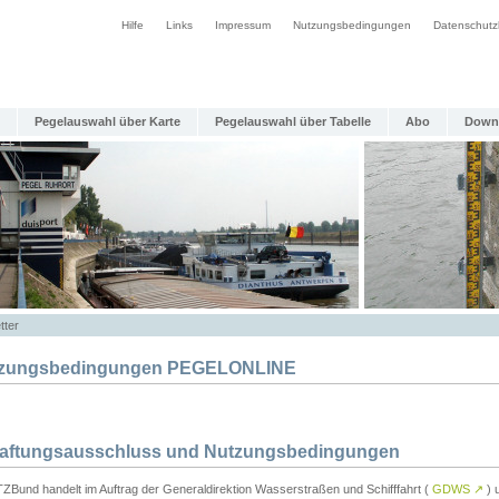
Hilfe
Links
Impressum
Nutzungsbedingungen
Datenschutz
Pegelauswahl über Karte
Pegelauswahl über Tabelle
Abo
Down
tter
zungsbedingungen PEGELONLINE
Haftungsausschluss und Nutzungsbedingungen
TZBund handelt im Auftrag der Generaldirektion Wasserstraßen und Schifffahrt (
GDWS
↗
) u