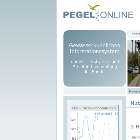
Start
Newsle
Nut
Elbe - Cuxhaven Steubenhöft
1. 
Das I