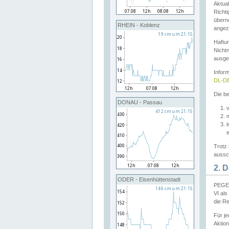
Aktual
Richti
übern
RHEIN - Koblenz
angeze
Haftu
Nichtn
ausge
Infor
DL-DE
Die be
DONAU - Passau
v
Trotz 
aussch
2. 
ODER - Eisenhüttenstadt
PEGEL
VI al
die R
Für j
Aktion