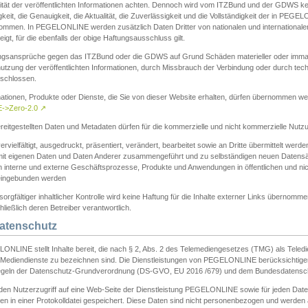
ität der veröffentlichten Informationen achten. Dennoch wird vom ITZBund und der GDWS kein
gkeit, die Genauigkeit, die Aktualität, die Zuverlässigkeit und die Vollständigkeit der in PEG
ommen. In PEGELONLINE werden zusätzlich Daten Dritter von nationalen und internationale
igt, für die ebenfalls der obige Haftungsausschluss gilt.
ngsansprüche gegen das ITZBund oder die GDWS auf Grund Schäden materieller oder immater
utzung der veröffentlichten Informationen, durch Missbrauch der Verbindung oder durch tec
schlossen.
mationen, Produkte oder Dienste, die Sie von dieser Website erhalten, dürfen übernommen we
->Zero-2.0
↗
reitgestellten Daten und Metadaten dürfen für die kommerzielle und nicht kommerzielle Nut
ervielfältigt, ausgedruckt, präsentiert, verändert, bearbeitet sowie an Dritte übermittelt werde
mit eigenen Daten und Daten Anderer zusammengeführt und zu selbständigen neuen Datens
in interne und externe Geschäftsprozesse, Produkte und Anwendungen in öffentlichen und nic
eingebunden werden
sorgfältiger inhaltlicher Kontrolle wird keine Haftung für die Inhalte externer Links übernomme
ließlich deren Betreiber verantwortlich.
Datenschutz
ONLINE stellt Inhalte bereit, die nach § 2, Abs. 2 des Telemediengesetzes (TMG) als Teled
s Mediendienste zu bezeichnen sind. Die Dienstleistungen von PEGELONLINE berücksichtigen
egeln der Datenschutz-Grundverordnung (DS-GVO, EU 2016 /679) und dem Bundesdatensc
eden Nutzerzugriff auf eine Web-Seite der Dienstleistung PEGELONLINE sowie für jeden Dat
en in einer Protokolldatei gespeichert. Diese Daten sind nicht personenbezogen und werden a