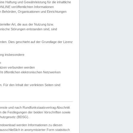
e Haftung und Gewährleistung für die inhaltliche
ELONLINE veröffentlichten Informationen
n Behörden, Organisationen und Einrichtungen
ieller Art, die aus der Nutzung bzw.
hnische Störungen entstanden sind, sind
rden. Dies geschieht auf der Grundlage der Lizenz
zung insbesondere
n
ätzen verbunden werden
ht öffentlichen elektronischen Netzwerken
n. Für den Inhalt der verlinkten Seiten sind
ienste und nach Rundfunkstaatsvertrag Abschnitt
 die Festlegungen der beiden Vorschriften sowie
hutzgesetz (BDSG).
endownload werden Informationen zu diesen
usschließlich in anonymisierter Form statistisch