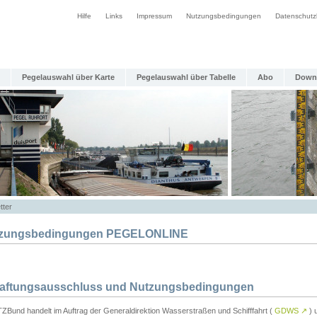
Hilfe
Links
Impressum
Nutzungsbedingungen
Datenschutz
Pegelauswahl über Karte
Pegelauswahl über Tabelle
Abo
Down
tter
zungsbedingungen PEGELONLINE
Haftungsausschluss und Nutzungsbedingungen
TZBund handelt im Auftrag der Generaldirektion Wasserstraßen und Schifffahrt (
GDWS
↗
) u