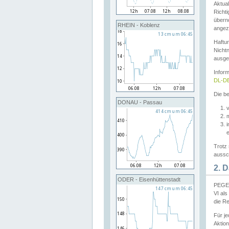
Aktual
Richti
übern
RHEIN - Koblenz
angeze
Haftu
Nichtn
ausge
Infor
DL-DE
Die be
DONAU - Passau
v
Trotz 
aussch
2. 
ODER - Eisenhüttenstadt
PEGEL
VI al
die R
Für j
Aktion