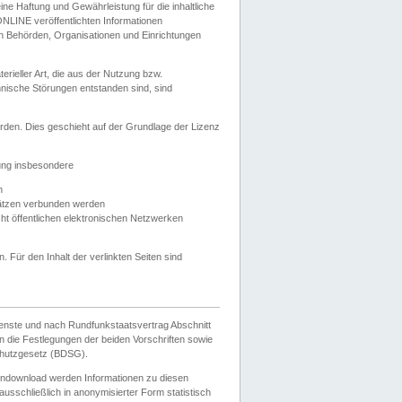
e Haftung und Gewährleistung für die inhaltliche
ELONLINE veröffentlichten Informationen
n Behörden, Organisationen und Einrichtungen
ieller Art, die aus der Nutzung bzw.
hnische Störungen entstanden sind, sind
rden. Dies geschieht auf der Grundlage der Lizenz
zung insbesondere
n
ätzen verbunden werden
ht öffentlichen elektronischen Netzwerken
n. Für den Inhalt der verlinkten Seiten sind
ienste und nach Rundfunkstaatsvertrag Abschnitt
 die Festlegungen der beiden Vorschriften sowie
hutzgesetz (BDSG).
endownload werden Informationen zu diesen
usschließlich in anonymisierter Form statistisch