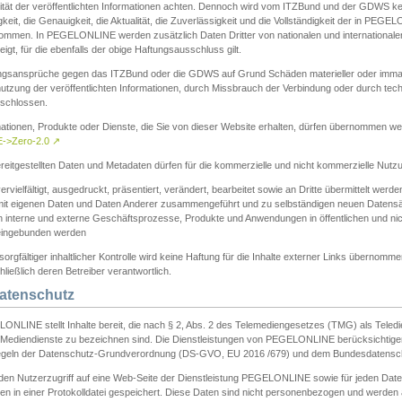
ität der veröffentlichten Informationen achten. Dennoch wird vom ITZBund und der GDWS kein
gkeit, die Genauigkeit, die Aktualität, die Zuverlässigkeit und die Vollständigkeit der in PEG
ommen. In PEGELONLINE werden zusätzlich Daten Dritter von nationalen und internationale
igt, für die ebenfalls der obige Haftungsausschluss gilt.
ngsansprüche gegen das ITZBund oder die GDWS auf Grund Schäden materieller oder immater
utzung der veröffentlichten Informationen, durch Missbrauch der Verbindung oder durch tec
schlossen.
mationen, Produkte oder Dienste, die Sie von dieser Website erhalten, dürfen übernommen we
->Zero-2.0
↗
reitgestellten Daten und Metadaten dürfen für die kommerzielle und nicht kommerzielle Nut
ervielfältigt, ausgedruckt, präsentiert, verändert, bearbeitet sowie an Dritte übermittelt werde
mit eigenen Daten und Daten Anderer zusammengeführt und zu selbständigen neuen Datens
in interne und externe Geschäftsprozesse, Produkte und Anwendungen in öffentlichen und nic
eingebunden werden
sorgfältiger inhaltlicher Kontrolle wird keine Haftung für die Inhalte externer Links übernomme
ließlich deren Betreiber verantwortlich.
Datenschutz
ONLINE stellt Inhalte bereit, die nach § 2, Abs. 2 des Telemediengesetzes (TMG) als Teled
s Mediendienste zu bezeichnen sind. Die Dienstleistungen von PEGELONLINE berücksichtigen
egeln der Datenschutz-Grundverordnung (DS-GVO, EU 2016 /679) und dem Bundesdatensc
eden Nutzerzugriff auf eine Web-Seite der Dienstleistung PEGELONLINE sowie für jeden Dat
en in einer Protokolldatei gespeichert. Diese Daten sind nicht personenbezogen und werden a