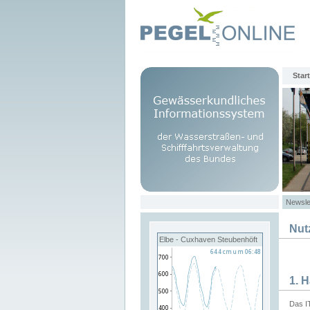
Start
Newsle
Nut
Elbe - Cuxhaven Steubenhöft
1. 
Das I