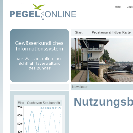
Hilfe
Link
Start
Pegelauswahl über Karte
Newsletter
Nutzungs
Elbe - Cuxhaven Steubenhöft