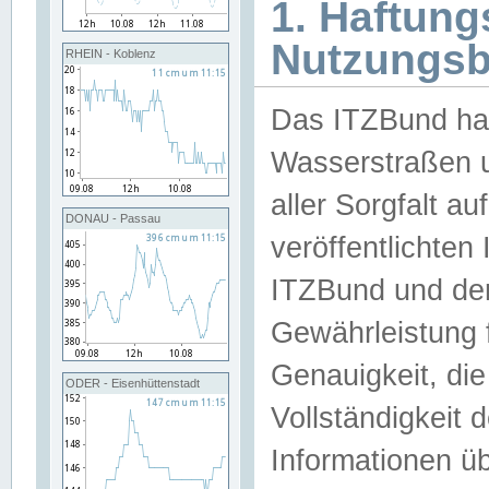
1. Haftun
Nutzungs
RHEIN - Koblenz
Das ITZBund han
Wasserstraßen u
aller Sorgfalt au
DONAU - Passau
veröffentlichte
ITZBund und de
Gewährleistung fü
Genauigkeit, die 
ODER - Eisenhüttenstadt
Vollständigkeit
Informationen 