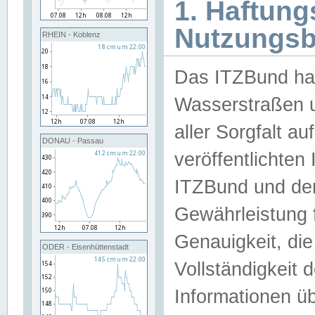
1. Haftun
Nutzungs
RHEIN - Koblenz
Das ITZBund han
Wasserstraßen u
aller Sorgfalt au
DONAU - Passau
veröffentlichte
ITZBund und de
Gewährleistung fü
Genauigkeit, die 
ODER - Eisenhüttenstadt
Vollständigkeit
Informationen 