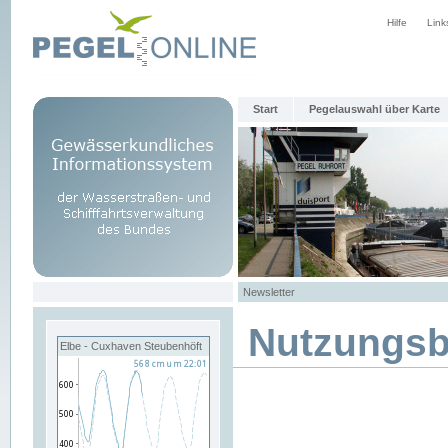
Hilfe
Link
Start
Pegelauswahl über Karte
Newsletter
Nutzungs
Elbe - Cuxhaven Steubenhöft