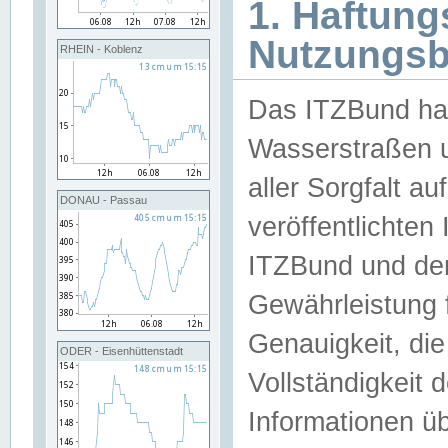
1. Haftun
Nutzungs
RHEIN - Koblenz
Das ITZBund han
Wasserstraßen u
aller Sorgfalt au
DONAU - Passau
veröffentlichte
ITZBund und de
Gewährleistung fü
Genauigkeit, die 
ODER - Eisenhüttenstadt
Vollständigkeit
Informationen 