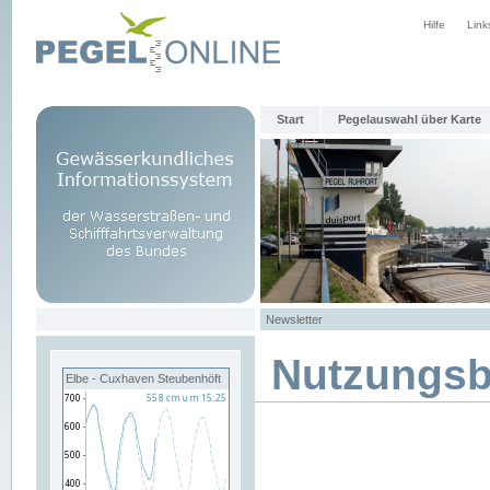
Hilfe
Link
Start
Pegelauswahl über Karte
Newsletter
Nutzungs
Elbe - Cuxhaven Steubenhöft