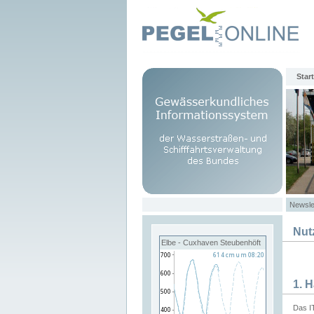
Start
Newsle
Nut
Elbe - Cuxhaven Steubenhöft
1. 
Das I