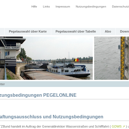
Hilfe
Links
Impressum
Nutzungsbedingungen
Datenschutz
Pegelauswahl über Karte
Pegelauswahl über Tabelle
Abo
Down
tter
zungsbedingungen PEGELONLINE
Haftungsausschluss und Nutzungsbedingungen
TZBund handelt im Auftrag der Generaldirektion Wasserstraßen und Schifffahrt (
GDWS
↗
) u