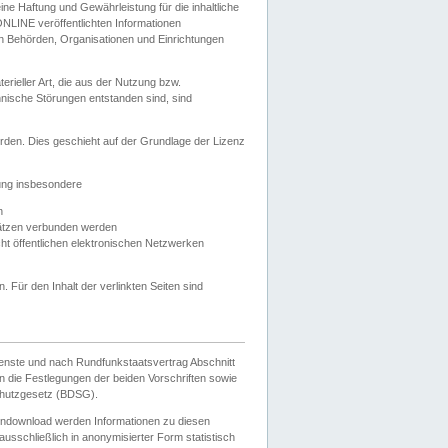
e Haftung und Gewährleistung für die inhaltliche
ELONLINE veröffentlichten Informationen
n Behörden, Organisationen und Einrichtungen
ieller Art, die aus der Nutzung bzw.
hnische Störungen entstanden sind, sind
rden. Dies geschieht auf der Grundlage der Lizenz
zung insbesondere
n
ätzen verbunden werden
ht öffentlichen elektronischen Netzwerken
n. Für den Inhalt der verlinkten Seiten sind
ienste und nach Rundfunkstaatsvertrag Abschnitt
 die Festlegungen der beiden Vorschriften sowie
hutzgesetz (BDSG).
endownload werden Informationen zu diesen
usschließlich in anonymisierter Form statistisch