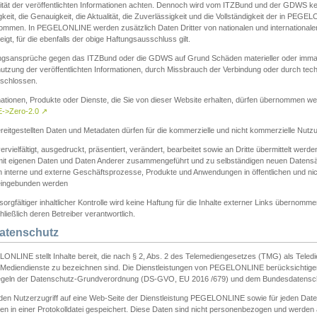
ität der veröffentlichten Informationen achten. Dennoch wird vom ITZBund und der GDWS kein
gkeit, die Genauigkeit, die Aktualität, die Zuverlässigkeit und die Vollständigkeit der in PEG
ommen. In PEGELONLINE werden zusätzlich Daten Dritter von nationalen und internationale
igt, für die ebenfalls der obige Haftungsausschluss gilt.
ngsansprüche gegen das ITZBund oder die GDWS auf Grund Schäden materieller oder immater
utzung der veröffentlichten Informationen, durch Missbrauch der Verbindung oder durch tec
schlossen.
mationen, Produkte oder Dienste, die Sie von dieser Website erhalten, dürfen übernommen we
->Zero-2.0
↗
reitgestellten Daten und Metadaten dürfen für die kommerzielle und nicht kommerzielle Nut
ervielfältigt, ausgedruckt, präsentiert, verändert, bearbeitet sowie an Dritte übermittelt werde
mit eigenen Daten und Daten Anderer zusammengeführt und zu selbständigen neuen Datens
in interne und externe Geschäftsprozesse, Produkte und Anwendungen in öffentlichen und nic
eingebunden werden
sorgfältiger inhaltlicher Kontrolle wird keine Haftung für die Inhalte externer Links übernomme
ließlich deren Betreiber verantwortlich.
Datenschutz
ONLINE stellt Inhalte bereit, die nach § 2, Abs. 2 des Telemediengesetzes (TMG) als Teled
s Mediendienste zu bezeichnen sind. Die Dienstleistungen von PEGELONLINE berücksichtigen
egeln der Datenschutz-Grundverordnung (DS-GVO, EU 2016 /679) und dem Bundesdatensc
eden Nutzerzugriff auf eine Web-Seite der Dienstleistung PEGELONLINE sowie für jeden Dat
en in einer Protokolldatei gespeichert. Diese Daten sind nicht personenbezogen und werden a