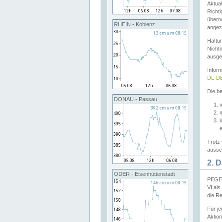
Aktual
Richti
übern
RHEIN - Koblenz
angeze
Haftu
Nichtn
ausge
Infor
DL-DE
Die be
DONAU - Passau
v
Trotz 
aussch
2. 
ODER - Eisenhüttenstadt
PEGEL
VI al
die R
Für j
Aktion