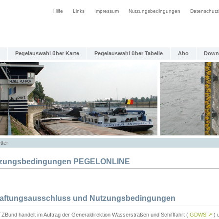
Hilfe
Links
Impressum
Nutzungsbedingungen
Datenschutz
Pegelauswahl über Karte
Pegelauswahl über Tabelle
Abo
Down
tter
zungsbedingungen PEGELONLINE
Haftungsausschluss und Nutzungsbedingungen
TZBund handelt im Auftrag der Generaldirektion Wasserstraßen und Schifffahrt (
GDWS
↗
) u