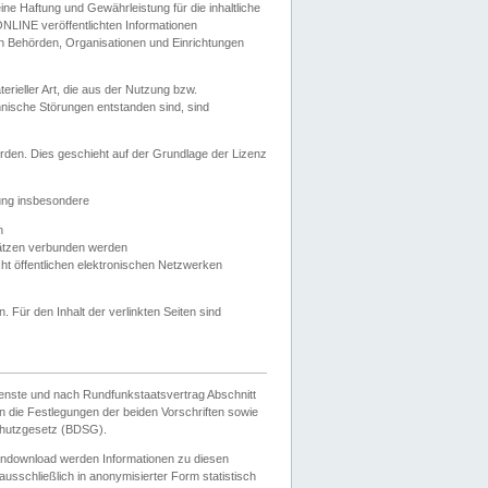
e Haftung und Gewährleistung für die inhaltliche
ELONLINE veröffentlichten Informationen
n Behörden, Organisationen und Einrichtungen
ieller Art, die aus der Nutzung bzw.
hnische Störungen entstanden sind, sind
rden. Dies geschieht auf der Grundlage der Lizenz
zung insbesondere
n
ätzen verbunden werden
ht öffentlichen elektronischen Netzwerken
n. Für den Inhalt der verlinkten Seiten sind
ienste und nach Rundfunkstaatsvertrag Abschnitt
 die Festlegungen der beiden Vorschriften sowie
hutzgesetz (BDSG).
endownload werden Informationen zu diesen
usschließlich in anonymisierter Form statistisch