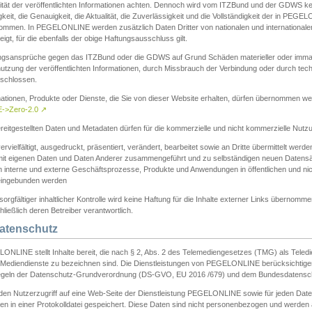
ität der veröffentlichten Informationen achten. Dennoch wird vom ITZBund und der GDWS kein
gkeit, die Genauigkeit, die Aktualität, die Zuverlässigkeit und die Vollständigkeit der in PEG
ommen. In PEGELONLINE werden zusätzlich Daten Dritter von nationalen und internationale
igt, für die ebenfalls der obige Haftungsausschluss gilt.
ngsansprüche gegen das ITZBund oder die GDWS auf Grund Schäden materieller oder immater
utzung der veröffentlichten Informationen, durch Missbrauch der Verbindung oder durch tec
schlossen.
mationen, Produkte oder Dienste, die Sie von dieser Website erhalten, dürfen übernommen we
->Zero-2.0
↗
reitgestellten Daten und Metadaten dürfen für die kommerzielle und nicht kommerzielle Nut
ervielfältigt, ausgedruckt, präsentiert, verändert, bearbeitet sowie an Dritte übermittelt werde
mit eigenen Daten und Daten Anderer zusammengeführt und zu selbständigen neuen Datens
in interne und externe Geschäftsprozesse, Produkte und Anwendungen in öffentlichen und nic
eingebunden werden
sorgfältiger inhaltlicher Kontrolle wird keine Haftung für die Inhalte externer Links übernomme
ließlich deren Betreiber verantwortlich.
Datenschutz
ONLINE stellt Inhalte bereit, die nach § 2, Abs. 2 des Telemediengesetzes (TMG) als Teled
s Mediendienste zu bezeichnen sind. Die Dienstleistungen von PEGELONLINE berücksichtigen
egeln der Datenschutz-Grundverordnung (DS-GVO, EU 2016 /679) und dem Bundesdatensc
eden Nutzerzugriff auf eine Web-Seite der Dienstleistung PEGELONLINE sowie für jeden Dat
en in einer Protokolldatei gespeichert. Diese Daten sind nicht personenbezogen und werden a