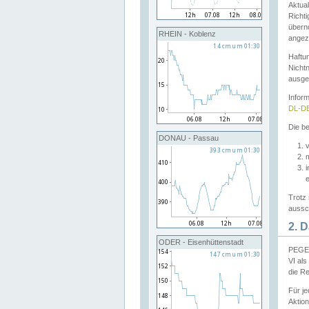
Aktual
Richti
übern
RHEIN - Koblenz
angeze
Haftu
Nichtn
ausge
Infor
DL-DE
Die be
DONAU - Passau
v
Trotz 
aussch
2. 
ODER - Eisenhüttenstadt
PEGEL
VI al
die R
Für j
Aktion