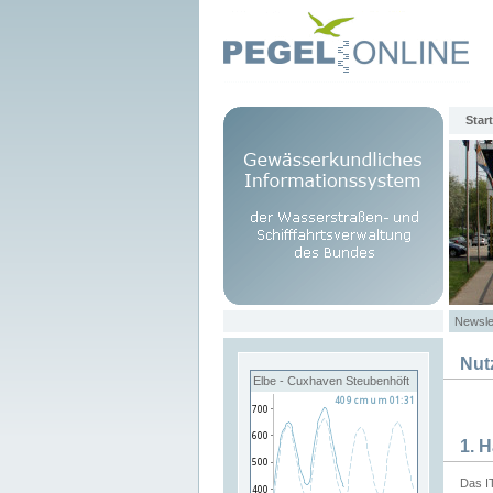
Start
Newsle
Nut
Elbe - Cuxhaven Steubenhöft
1. 
Das I