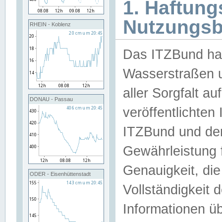
1. Haftun
Nutzungs
RHEIN - Koblenz
Das ITZBund han
Wasserstraßen u
aller Sorgfalt au
DONAU - Passau
veröffentlichte
ITZBund und de
Gewährleistung fü
Genauigkeit, die 
ODER - Eisenhüttenstadt
Vollständigkeit
Informationen 