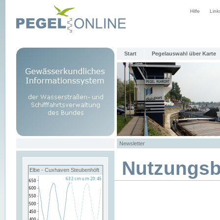
Hilfe
Link
Start
Pegelauswahl über Karte
Newsletter
Nutzungs
Elbe - Cuxhaven Steubenhöft