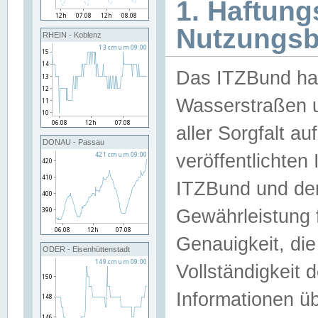
1. Haftun
Nutzungs
RHEIN - Koblenz
Das ITZBund han
Wasserstraßen u
aller Sorgfalt au
DONAU - Passau
veröffentlichte
ITZBund und de
Gewährleistung fü
Genauigkeit, die 
ODER - Eisenhüttenstadt
Vollständigkeit
Informationen 