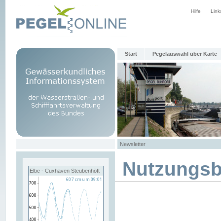
Hilfe
Link
Start
Pegelauswahl über Karte
Newsletter
Nutzungs
Elbe - Cuxhaven Steubenhöft