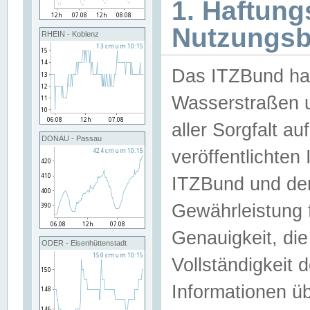
1. Haftun
Nutzungs
RHEIN - Koblenz
Das ITZBund han
Wasserstraßen u
aller Sorgfalt au
DONAU - Passau
veröffentlichte
ITZBund und de
Gewährleistung fü
Genauigkeit, die 
ODER - Eisenhüttenstadt
Vollständigkeit
Informationen 