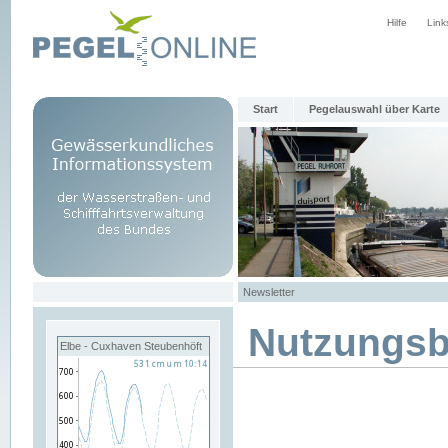
Hilfe
Link
Start
Pegelauswahl über Karte
Newsletter
Nutzungs
Elbe - Cuxhaven Steubenhöft