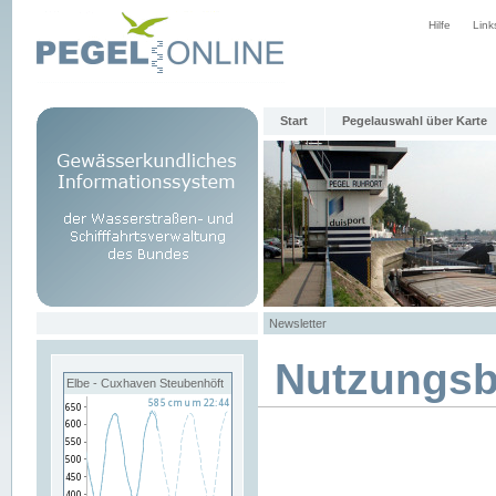
Hilfe
Link
Start
Pegelauswahl über Karte
Newsletter
Nutzungs
Elbe - Cuxhaven Steubenhöft