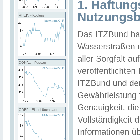
1. Haftun
Nutzungs
RHEIN - Koblenz
Das ITZBund han
Wasserstraßen u
aller Sorgfalt au
DONAU - Passau
veröffentlichte
ITZBund und de
Gewährleistung fü
Genauigkeit, die 
ODER - Eisenhüttenstadt
Vollständigkeit
Informationen 