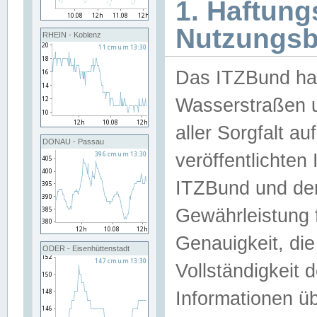
1. Haftun
Nutzungs
RHEIN - Koblenz
Das ITZBund han
Wasserstraßen u
aller Sorgfalt au
DONAU - Passau
veröffentlichte
ITZBund und de
Gewährleistung fü
Genauigkeit, die 
ODER - Eisenhüttenstadt
Vollständigkeit
Informationen 