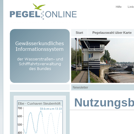
Hilfe
Link
Start
Pegelauswahl über Karte
Newsletter
Nutzungs
Elbe - Cuxhaven Steubenhöft