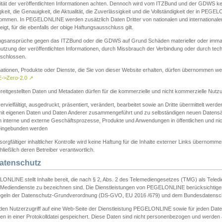
ität der veröffentlichten Informationen achten. Dennoch wird vom ITZBund und der GDWS kein
gkeit, die Genauigkeit, die Aktualität, die Zuverlässigkeit und die Vollständigkeit der in PEG
ommen. In PEGELONLINE werden zusätzlich Daten Dritter von nationalen und internationale
igt, für die ebenfalls der obige Haftungsausschluss gilt.
ngsansprüche gegen das ITZBund oder die GDWS auf Grund Schäden materieller oder immater
utzung der veröffentlichten Informationen, durch Missbrauch der Verbindung oder durch tec
schlossen.
mationen, Produkte oder Dienste, die Sie von dieser Website erhalten, dürfen übernommen we
->Zero-2.0
↗
reitgestellten Daten und Metadaten dürfen für die kommerzielle und nicht kommerzielle Nut
ervielfältigt, ausgedruckt, präsentiert, verändert, bearbeitet sowie an Dritte übermittelt werde
mit eigenen Daten und Daten Anderer zusammengeführt und zu selbständigen neuen Datens
in interne und externe Geschäftsprozesse, Produkte und Anwendungen in öffentlichen und nic
eingebunden werden
sorgfältiger inhaltlicher Kontrolle wird keine Haftung für die Inhalte externer Links übernomme
ließlich deren Betreiber verantwortlich.
Datenschutz
ONLINE stellt Inhalte bereit, die nach § 2, Abs. 2 des Telemediengesetzes (TMG) als Teled
s Mediendienste zu bezeichnen sind. Die Dienstleistungen von PEGELONLINE berücksichtigen
egeln der Datenschutz-Grundverordnung (DS-GVO, EU 2016 /679) und dem Bundesdatensc
eden Nutzerzugriff auf eine Web-Seite der Dienstleistung PEGELONLINE sowie für jeden Dat
en in einer Protokolldatei gespeichert. Diese Daten sind nicht personenbezogen und werden a