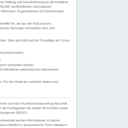
e Haftung und Gewährleistung für die inhaltliche
ELONLINE veröffentlichten Informationen
n Behörden, Organisationen und Einrichtungen
ieller Art, die aus der Nutzung bzw.
hnische Störungen entstanden sind, sind
rden. Dies geschieht auf der Grundlage der Lizenz
zung insbesondere
n
ätzen verbunden werden
ht öffentlichen elektronischen Netzwerken
n. Für den Inhalt der verlinkten Seiten sind
ienste und nach Rundfunkstaatsvertrag Abschnitt
 die Festlegungen der beiden Vorschriften sowie
hutzgesetz (BDSG).
endownload werden Informationen zu diesen
usschließlich in anonymisierter Form statistisch