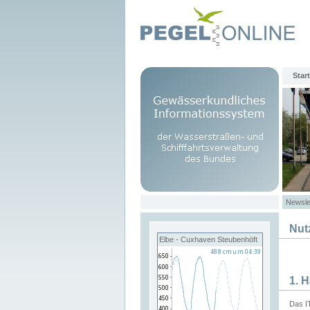
Start
Newsle
Nut
Elbe - Cuxhaven Steubenhöft
1. 
Das I