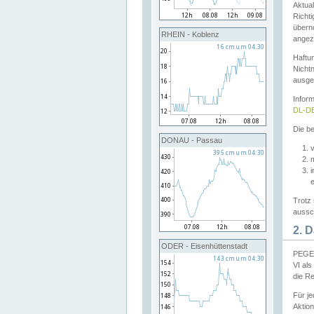
Aktual
Richti
übern
RHEIN - Koblenz
angeze
Haftu
Nichtn
ausge
Infor
DL-DE
Die be
DONAU - Passau
v
Trotz 
aussch
2. 
ODER - Eisenhüttenstadt
PEGEL
VI al
die R
Für j
Aktion