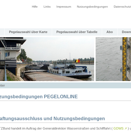
Hilfe
Links
Impressum
Nutzungsbedingungen
Datenschutz
Pegelauswahl über Karte
Pegelauswahl über Tabelle
Abo
Down
tter
zungsbedingungen PEGELONLINE
Haftungsausschluss und Nutzungsbedingungen
TZBund handelt im Auftrag der Generaldirektion Wasserstraßen und Schifffahrt (
GDWS
↗
) u