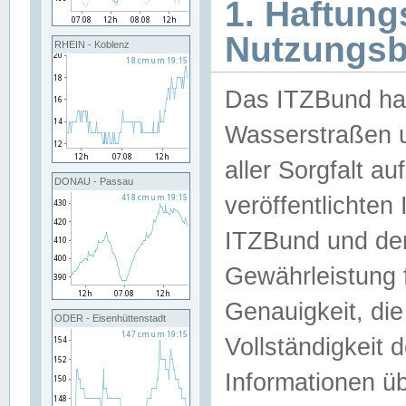
1. Haftun
Nutzungs
RHEIN - Koblenz
Das ITZBund han
Wasserstraßen u
aller Sorgfalt au
DONAU - Passau
veröffentlichte
ITZBund und de
Gewährleistung fü
Genauigkeit, die 
ODER - Eisenhüttenstadt
Vollständigkeit
Informationen 