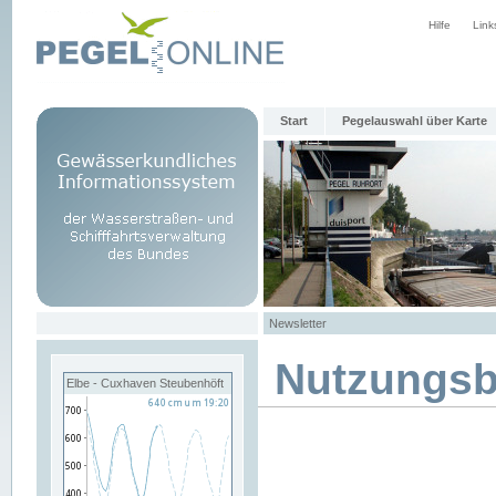
Hilfe
Link
Start
Pegelauswahl über Karte
Newsletter
Nutzungs
Elbe - Cuxhaven Steubenhöft