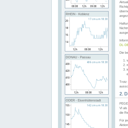
Aktual
Richti
übern
RHEIN - Koblenz
angeze
Haftu
Nichtn
ausge
Infor
DL-DE
Die be
DONAU - Passau
v
Trotz 
aussch
2. 
ODER - Eisenhüttenstadt
PEGEL
VI al
die R
Für j
Aktion