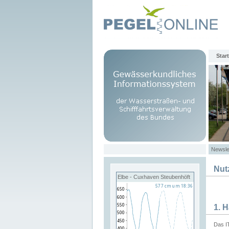
Start
Newsle
Nut
Elbe - Cuxhaven Steubenhöft
1. 
Das I