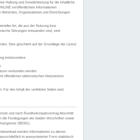
e Haftung und Gewährleistung für die inhaltliche
ELONLINE veröffentlichten Informationen
n Behörden, Organisationen und Einrichtungen
ieller Art, die aus der Nutzung bzw.
hnische Störungen entstanden sind, sind
rden. Dies geschieht auf der Grundlage der Lizenz
zung insbesondere
n
ätzen verbunden werden
ht öffentlichen elektronischen Netzwerken
n. Für den Inhalt der verlinkten Seiten sind
ienste und nach Rundfunkstaatsvertrag Abschnitt
 die Festlegungen der beiden Vorschriften sowie
hutzgesetz (BDSG).
endownload werden Informationen zu diesen
usschließlich in anonymisierter Form statistisch