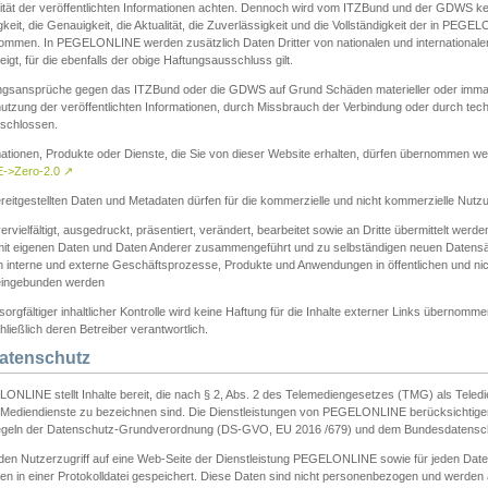
ität der veröffentlichten Informationen achten. Dennoch wird vom ITZBund und der GDWS kein
gkeit, die Genauigkeit, die Aktualität, die Zuverlässigkeit und die Vollständigkeit der in PEG
ommen. In PEGELONLINE werden zusätzlich Daten Dritter von nationalen und internationale
igt, für die ebenfalls der obige Haftungsausschluss gilt.
ngsansprüche gegen das ITZBund oder die GDWS auf Grund Schäden materieller oder immater
utzung der veröffentlichten Informationen, durch Missbrauch der Verbindung oder durch tec
schlossen.
mationen, Produkte oder Dienste, die Sie von dieser Website erhalten, dürfen übernommen we
->Zero-2.0
↗
reitgestellten Daten und Metadaten dürfen für die kommerzielle und nicht kommerzielle Nut
ervielfältigt, ausgedruckt, präsentiert, verändert, bearbeitet sowie an Dritte übermittelt werde
mit eigenen Daten und Daten Anderer zusammengeführt und zu selbständigen neuen Datens
in interne und externe Geschäftsprozesse, Produkte und Anwendungen in öffentlichen und nic
eingebunden werden
sorgfältiger inhaltlicher Kontrolle wird keine Haftung für die Inhalte externer Links übernomme
ließlich deren Betreiber verantwortlich.
Datenschutz
ONLINE stellt Inhalte bereit, die nach § 2, Abs. 2 des Telemediengesetzes (TMG) als Teled
s Mediendienste zu bezeichnen sind. Die Dienstleistungen von PEGELONLINE berücksichtigen
egeln der Datenschutz-Grundverordnung (DS-GVO, EU 2016 /679) und dem Bundesdatensc
eden Nutzerzugriff auf eine Web-Seite der Dienstleistung PEGELONLINE sowie für jeden Dat
en in einer Protokolldatei gespeichert. Diese Daten sind nicht personenbezogen und werden a