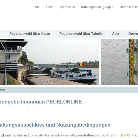
Hilfe
Links
Impressum
Nutzungsbedingungen
Datenschutz
Pegelauswahl über Karte
Pegelauswahl über Tabelle
Abo
Down
tter
zungsbedingungen PEGELONLINE
Haftungsausschluss und Nutzungsbedingungen
TZBund handelt im Auftrag der Generaldirektion Wasserstraßen und Schifffahrt (
GDWS
↗
) u