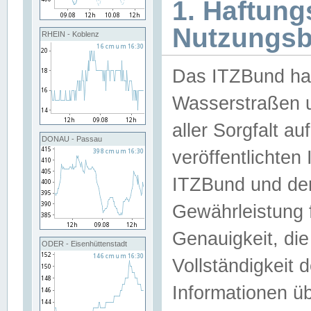
1. Haftun
Nutzungs
RHEIN - Koblenz
Das ITZBund han
Wasserstraßen u
aller Sorgfalt au
DONAU - Passau
veröffentlichte
ITZBund und de
Gewährleistung fü
Genauigkeit, die 
ODER - Eisenhüttenstadt
Vollständigkeit
Informationen 