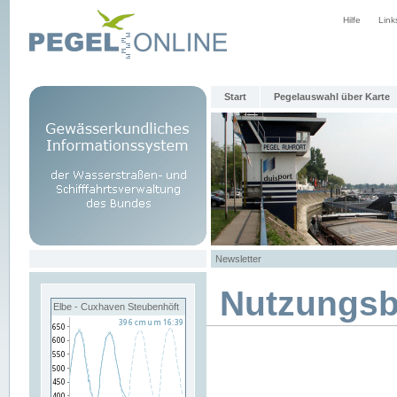
Hilfe
Link
Start
Pegelauswahl über Karte
Newsletter
Nutzungs
Elbe - Cuxhaven Steubenhöft