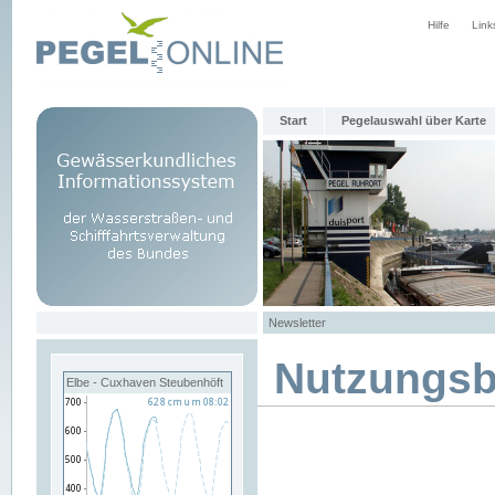
Hilfe
Link
Start
Pegelauswahl über Karte
Newsletter
Nutzungs
Elbe - Cuxhaven Steubenhöft