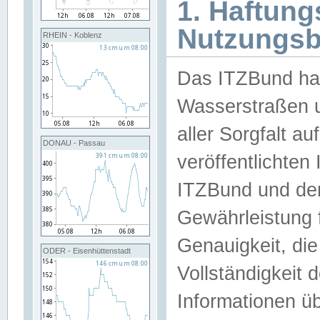
1. Haftun
Nutzungs
RHEIN - Koblenz
Das ITZBund han
Wasserstraßen u
aller Sorgfalt au
DONAU - Passau
veröffentlichte
ITZBund und de
Gewährleistung fü
Genauigkeit, die 
ODER - Eisenhüttenstadt
Vollständigkeit
Informationen 