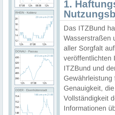
1. Haftun
Nutzungs
RHEIN - Koblenz
Das ITZBund han
Wasserstraßen u
aller Sorgfalt au
DONAU - Passau
veröffentlichte
ITZBund und de
Gewährleistung fü
Genauigkeit, die 
ODER - Eisenhüttenstadt
Vollständigkeit
Informationen 