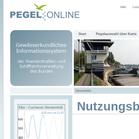
Hilfe
Link
Start
Pegelauswahl über Karte
Newsletter
Nutzungs
Elbe - Cuxhaven Steubenhöft