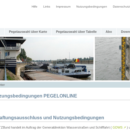
Hilfe
Links
Impressum
Nutzungsbedingungen
Datenschutz
Pegelauswahl über Karte
Pegelauswahl über Tabelle
Abo
Down
tter
zungsbedingungen PEGELONLINE
Haftungsausschluss und Nutzungsbedingungen
TZBund handelt im Auftrag der Generaldirektion Wasserstraßen und Schifffahrt (
GDWS
↗
) u