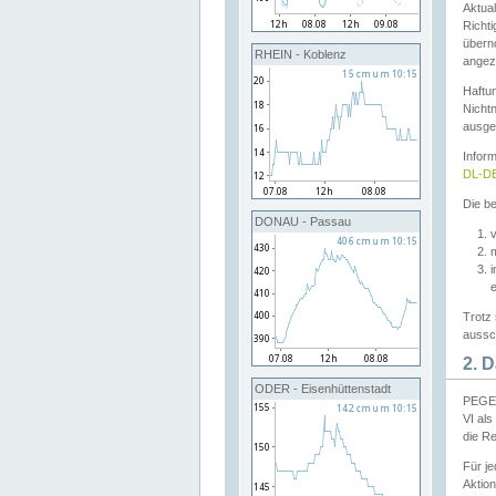
Aktual
Richti
übern
RHEIN - Koblenz
angeze
Haftu
Nichtn
ausge
Infor
DL-DE
Die be
DONAU - Passau
v
Trotz 
aussch
2. 
ODER - Eisenhüttenstadt
PEGEL
VI al
die R
Für j
Aktion