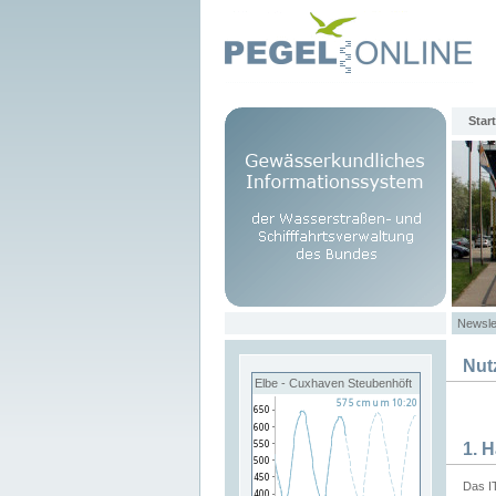
Start
Newsle
Nut
Elbe - Cuxhaven Steubenhöft
1. 
Das I