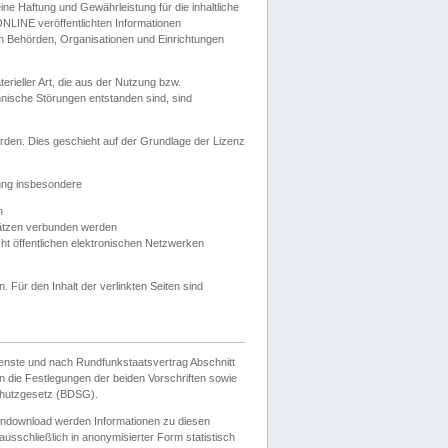
e Haftung und Gewährleistung für die inhaltliche
ELONLINE veröffentlichten Informationen
n Behörden, Organisationen und Einrichtungen
ieller Art, die aus der Nutzung bzw.
hnische Störungen entstanden sind, sind
rden. Dies geschieht auf der Grundlage der Lizenz
zung insbesondere
n
ätzen verbunden werden
ht öffentlichen elektronischen Netzwerken
n. Für den Inhalt der verlinkten Seiten sind
ienste und nach Rundfunkstaatsvertrag Abschnitt
 die Festlegungen der beiden Vorschriften sowie
hutzgesetz (BDSG).
endownload werden Informationen zu diesen
usschließlich in anonymisierter Form statistisch