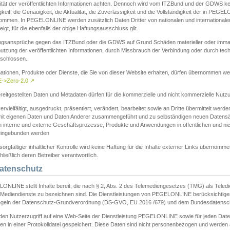
ität der veröffentlichten Informationen achten. Dennoch wird vom ITZBund und der GDWS kein
gkeit, die Genauigkeit, die Aktualität, die Zuverlässigkeit und die Vollständigkeit der in PEG
ommen. In PEGELONLINE werden zusätzlich Daten Dritter von nationalen und internationale
igt, für die ebenfalls der obige Haftungsausschluss gilt.
ngsansprüche gegen das ITZBund oder die GDWS auf Grund Schäden materieller oder immater
utzung der veröffentlichten Informationen, durch Missbrauch der Verbindung oder durch tec
schlossen.
mationen, Produkte oder Dienste, die Sie von dieser Website erhalten, dürfen übernommen we
->Zero-2.0
↗
reitgestellten Daten und Metadaten dürfen für die kommerzielle und nicht kommerzielle Nut
ervielfältigt, ausgedruckt, präsentiert, verändert, bearbeitet sowie an Dritte übermittelt werde
mit eigenen Daten und Daten Anderer zusammengeführt und zu selbständigen neuen Datens
in interne und externe Geschäftsprozesse, Produkte und Anwendungen in öffentlichen und nic
eingebunden werden
sorgfältiger inhaltlicher Kontrolle wird keine Haftung für die Inhalte externer Links übernomme
ließlich deren Betreiber verantwortlich.
Datenschutz
ONLINE stellt Inhalte bereit, die nach § 2, Abs. 2 des Telemediengesetzes (TMG) als Teled
s Mediendienste zu bezeichnen sind. Die Dienstleistungen von PEGELONLINE berücksichtigen
egeln der Datenschutz-Grundverordnung (DS-GVO, EU 2016 /679) und dem Bundesdatensc
eden Nutzerzugriff auf eine Web-Seite der Dienstleistung PEGELONLINE sowie für jeden Dat
en in einer Protokolldatei gespeichert. Diese Daten sind nicht personenbezogen und werden a