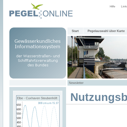
Hilfe
Link
Start
Pegelauswahl über Karte
Newsletter
Nutzungs
Elbe - Cuxhaven Steubenhöft