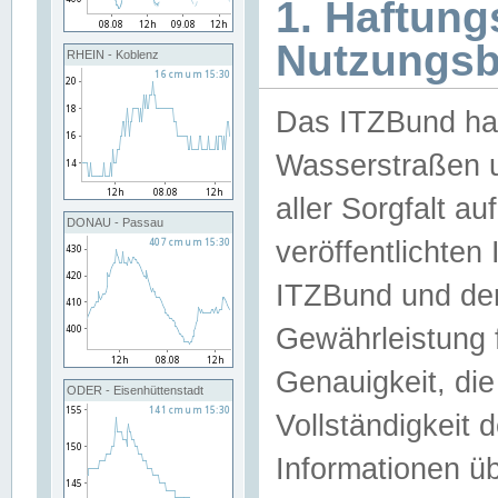
1. Haftun
Nutzungs
RHEIN - Koblenz
Das ITZBund han
Wasserstraßen u
aller Sorgfalt au
DONAU - Passau
veröffentlichte
ITZBund und de
Gewährleistung fü
Genauigkeit, die 
ODER - Eisenhüttenstadt
Vollständigkeit
Informationen 