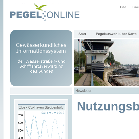
Hilfe
Link
Start
Pegelauswahl über Karte
Newsletter
Nutzungs
Elbe - Cuxhaven Steubenhöft