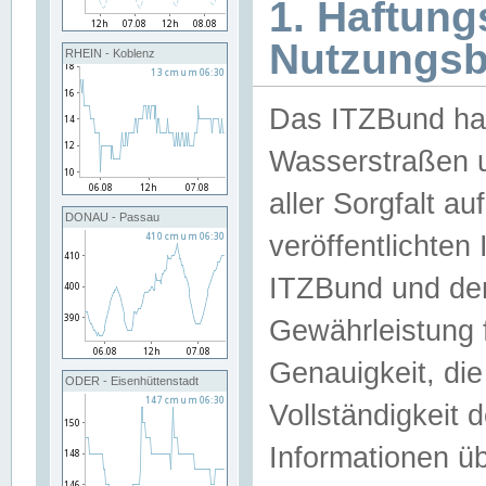
1. Haftun
Nutzungs
RHEIN - Koblenz
Das ITZBund han
Wasserstraßen u
aller Sorgfalt au
DONAU - Passau
veröffentlichte
ITZBund und de
Gewährleistung fü
Genauigkeit, die 
ODER - Eisenhüttenstadt
Vollständigkeit
Informationen 