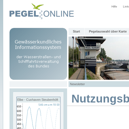
Hilfe
Link
Start
Pegelauswahl über Karte
Newsletter
Nutzungs
Elbe - Cuxhaven Steubenhöft