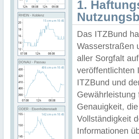
1. Haftun
Nutzungs
RHEIN - Koblenz
Das ITZBund han
Wasserstraßen u
aller Sorgfalt au
DONAU - Passau
veröffentlichte
ITZBund und de
Gewährleistung fü
Genauigkeit, die 
ODER - Eisenhüttenstadt
Vollständigkeit
Informationen 