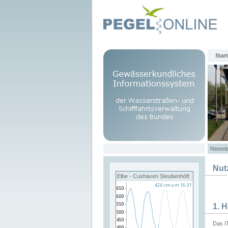
Start
Newsle
Nut
Elbe - Cuxhaven Steubenhöft
1. 
Das I