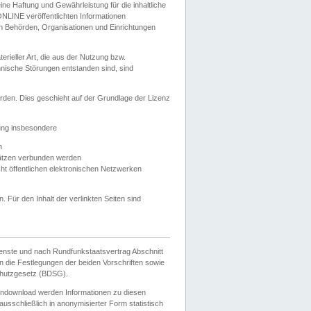
e Haftung und Gewährleistung für die inhaltliche
ELONLINE veröffentlichten Informationen
n Behörden, Organisationen und Einrichtungen
ieller Art, die aus der Nutzung bzw.
hnische Störungen entstanden sind, sind
rden. Dies geschieht auf der Grundlage der Lizenz
zung insbesondere
n
ätzen verbunden werden
ht öffentlichen elektronischen Netzwerken
n. Für den Inhalt der verlinkten Seiten sind
ienste und nach Rundfunkstaatsvertrag Abschnitt
 die Festlegungen der beiden Vorschriften sowie
hutzgesetz (BDSG).
endownload werden Informationen zu diesen
usschließlich in anonymisierter Form statistisch