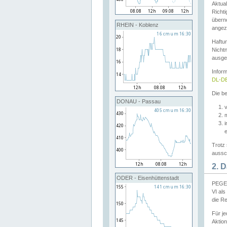
Aktual
Richti
übern
RHEIN - Koblenz
angeze
Haftu
Nichtn
ausge
Infor
DL-DE
Die be
DONAU - Passau
v
Trotz 
aussch
2. 
ODER - Eisenhüttenstadt
PEGEL
VI al
die R
Für j
Aktion