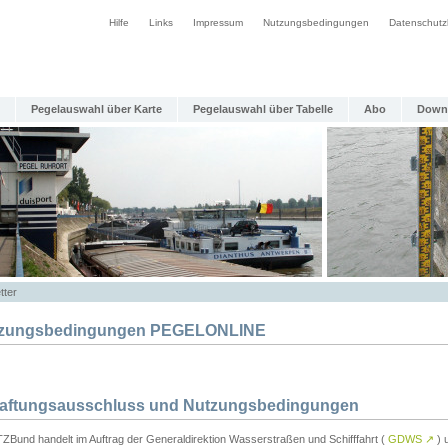
Hilfe
Links
Impressum
Nutzungsbedingungen
Datenschutz
Pegelauswahl über Karte
Pegelauswahl über Tabelle
Abo
Down
tter
zungsbedingungen PEGELONLINE
Haftungsausschluss und Nutzungsbedingungen
TZBund handelt im Auftrag der Generaldirektion Wasserstraßen und Schifffahrt (
GDWS
↗
) u