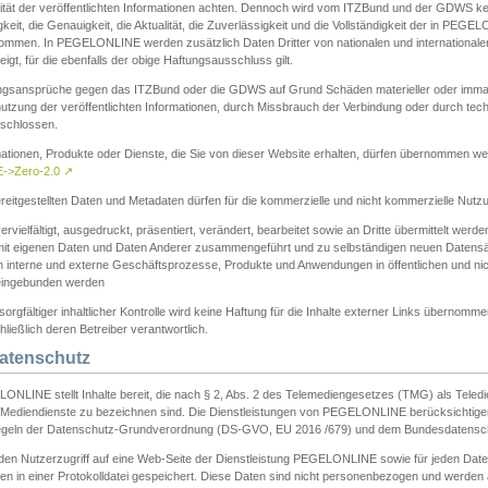
ität der veröffentlichten Informationen achten. Dennoch wird vom ITZBund und der GDWS kein
gkeit, die Genauigkeit, die Aktualität, die Zuverlässigkeit und die Vollständigkeit der in PEG
ommen. In PEGELONLINE werden zusätzlich Daten Dritter von nationalen und internationale
igt, für die ebenfalls der obige Haftungsausschluss gilt.
ngsansprüche gegen das ITZBund oder die GDWS auf Grund Schäden materieller oder immater
utzung der veröffentlichten Informationen, durch Missbrauch der Verbindung oder durch tec
schlossen.
mationen, Produkte oder Dienste, die Sie von dieser Website erhalten, dürfen übernommen we
->Zero-2.0
↗
reitgestellten Daten und Metadaten dürfen für die kommerzielle und nicht kommerzielle Nut
ervielfältigt, ausgedruckt, präsentiert, verändert, bearbeitet sowie an Dritte übermittelt werde
mit eigenen Daten und Daten Anderer zusammengeführt und zu selbständigen neuen Datens
in interne und externe Geschäftsprozesse, Produkte und Anwendungen in öffentlichen und nic
eingebunden werden
sorgfältiger inhaltlicher Kontrolle wird keine Haftung für die Inhalte externer Links übernomme
ließlich deren Betreiber verantwortlich.
Datenschutz
ONLINE stellt Inhalte bereit, die nach § 2, Abs. 2 des Telemediengesetzes (TMG) als Teled
s Mediendienste zu bezeichnen sind. Die Dienstleistungen von PEGELONLINE berücksichtigen
egeln der Datenschutz-Grundverordnung (DS-GVO, EU 2016 /679) und dem Bundesdatensc
eden Nutzerzugriff auf eine Web-Seite der Dienstleistung PEGELONLINE sowie für jeden Dat
en in einer Protokolldatei gespeichert. Diese Daten sind nicht personenbezogen und werden a