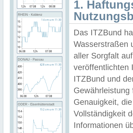
1. Haftun
Nutzungs
RHEIN - Koblenz
Das ITZBund han
Wasserstraßen u
aller Sorgfalt au
DONAU - Passau
veröffentlichte
ITZBund und de
Gewährleistung fü
Genauigkeit, die 
ODER - Eisenhüttenstadt
Vollständigkeit
Informationen 