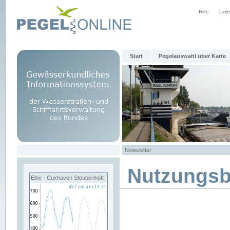
Hilfe
Link
Start
Pegelauswahl über Karte
Newsletter
Nutzungs
Elbe - Cuxhaven Steubenhöft