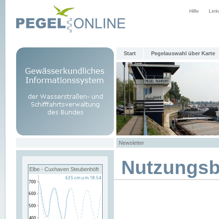
Hilfe
Link
Start
Pegelauswahl über Karte
Newsletter
Nutzungs
Elbe - Cuxhaven Steubenhöft