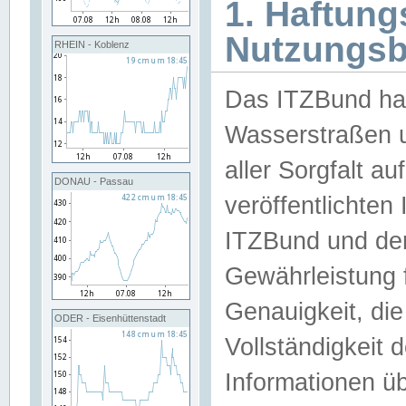
1. Haftun
Nutzungs
RHEIN - Koblenz
Das ITZBund han
Wasserstraßen u
aller Sorgfalt au
DONAU - Passau
veröffentlichte
ITZBund und de
Gewährleistung fü
Genauigkeit, die 
ODER - Eisenhüttenstadt
Vollständigkeit
Informationen 