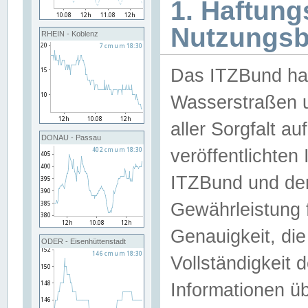
1. Haftun
Nutzungs
RHEIN - Koblenz
Das ITZBund han
Wasserstraßen u
aller Sorgfalt au
DONAU - Passau
veröffentlichte
ITZBund und de
Gewährleistung fü
Genauigkeit, die 
ODER - Eisenhüttenstadt
Vollständigkeit
Informationen 