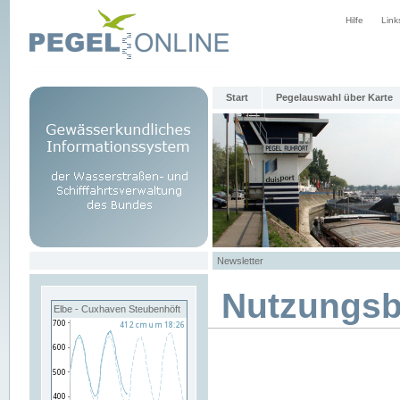
Hilfe
Link
Start
Pegelauswahl über Karte
Newsletter
Nutzungs
Elbe - Cuxhaven Steubenhöft