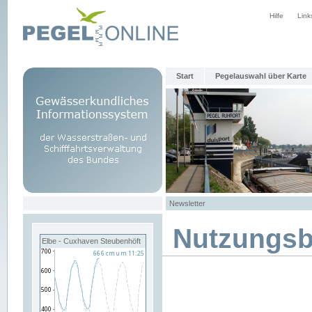
Hilfe
Link
Start
Pegelauswahl über Karte
Newsletter
Nutzungs
Elbe - Cuxhaven Steubenhöft