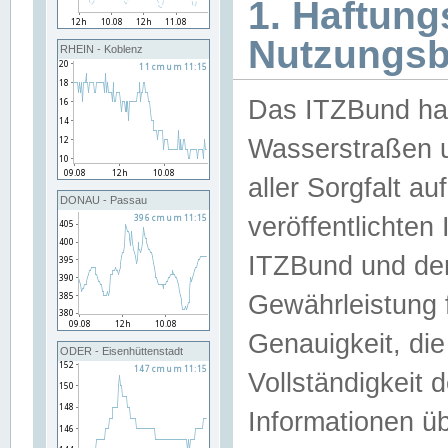
1. Haftun
Nutzungs
RHEIN - Koblenz
Das ITZBund han
Wasserstraßen u
aller Sorgfalt au
DONAU - Passau
veröffentlichte
ITZBund und de
Gewährleistung fü
Genauigkeit, die 
ODER - Eisenhüttenstadt
Vollständigkeit
Informationen 