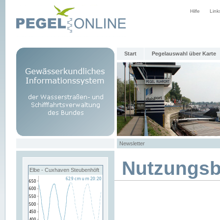
Hilfe
Link
Start
Pegelauswahl über Karte
Newsletter
Nutzungs
Elbe - Cuxhaven Steubenhöft