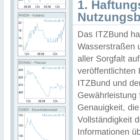
1. Haftun
Nutzungs
RHEIN - Koblenz
Das ITZBund han
Wasserstraßen u
aller Sorgfalt au
DONAU - Passau
veröffentlichte
ITZBund und de
Gewährleistung fü
Genauigkeit, die 
ODER - Eisenhüttenstadt
Vollständigkeit
Informationen 