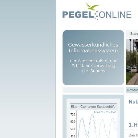
Start
Newsle
Nut
Elbe - Cuxhaven Steubenhöft
1. 
Das I