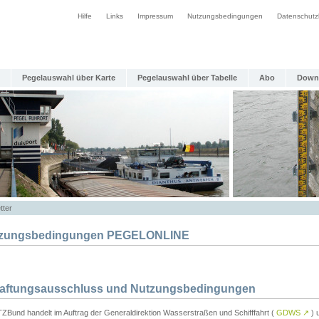
Hilfe
Links
Impressum
Nutzungsbedingungen
Datenschutz
Pegelauswahl über Karte
Pegelauswahl über Tabelle
Abo
Down
tter
zungsbedingungen PEGELONLINE
Haftungsausschluss und Nutzungsbedingungen
TZBund handelt im Auftrag der Generaldirektion Wasserstraßen und Schifffahrt (
GDWS
↗
) u