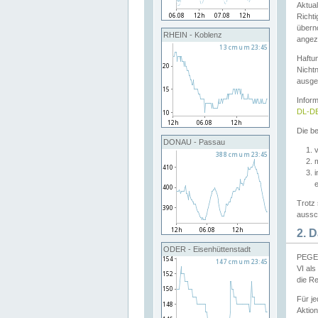
Aktual
Richti
übern
RHEIN - Koblenz
angeze
Haftu
Nichtn
ausge
Infor
DL-DE
Die be
DONAU - Passau
v
Trotz 
aussch
2. 
ODER - Eisenhüttenstadt
PEGEL
VI al
die R
Für j
Aktion