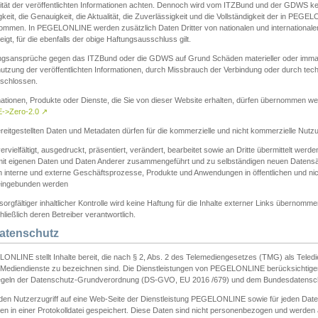
ität der veröffentlichten Informationen achten. Dennoch wird vom ITZBund und der GDWS kein
gkeit, die Genauigkeit, die Aktualität, die Zuverlässigkeit und die Vollständigkeit der in PEG
ommen. In PEGELONLINE werden zusätzlich Daten Dritter von nationalen und internationale
igt, für die ebenfalls der obige Haftungsausschluss gilt.
ngsansprüche gegen das ITZBund oder die GDWS auf Grund Schäden materieller oder immater
utzung der veröffentlichten Informationen, durch Missbrauch der Verbindung oder durch tec
schlossen.
mationen, Produkte oder Dienste, die Sie von dieser Website erhalten, dürfen übernommen we
->Zero-2.0
↗
reitgestellten Daten und Metadaten dürfen für die kommerzielle und nicht kommerzielle Nut
ervielfältigt, ausgedruckt, präsentiert, verändert, bearbeitet sowie an Dritte übermittelt werde
mit eigenen Daten und Daten Anderer zusammengeführt und zu selbständigen neuen Datens
in interne und externe Geschäftsprozesse, Produkte und Anwendungen in öffentlichen und nic
eingebunden werden
sorgfältiger inhaltlicher Kontrolle wird keine Haftung für die Inhalte externer Links übernomme
ließlich deren Betreiber verantwortlich.
Datenschutz
ONLINE stellt Inhalte bereit, die nach § 2, Abs. 2 des Telemediengesetzes (TMG) als Teled
s Mediendienste zu bezeichnen sind. Die Dienstleistungen von PEGELONLINE berücksichtigen
egeln der Datenschutz-Grundverordnung (DS-GVO, EU 2016 /679) und dem Bundesdatensc
eden Nutzerzugriff auf eine Web-Seite der Dienstleistung PEGELONLINE sowie für jeden Dat
en in einer Protokolldatei gespeichert. Diese Daten sind nicht personenbezogen und werden a