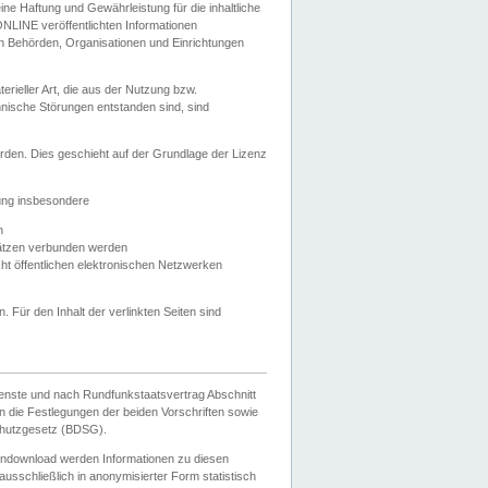
e Haftung und Gewährleistung für die inhaltliche
ELONLINE veröffentlichten Informationen
n Behörden, Organisationen und Einrichtungen
ieller Art, die aus der Nutzung bzw.
hnische Störungen entstanden sind, sind
rden. Dies geschieht auf der Grundlage der Lizenz
zung insbesondere
n
ätzen verbunden werden
ht öffentlichen elektronischen Netzwerken
n. Für den Inhalt der verlinkten Seiten sind
ienste und nach Rundfunkstaatsvertrag Abschnitt
 die Festlegungen der beiden Vorschriften sowie
hutzgesetz (BDSG).
endownload werden Informationen zu diesen
usschließlich in anonymisierter Form statistisch