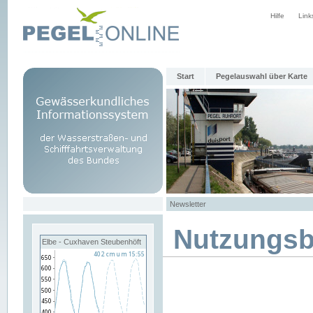
Hilfe
Link
Start
Pegelauswahl über Karte
Newsletter
Nutzungs
Elbe - Cuxhaven Steubenhöft