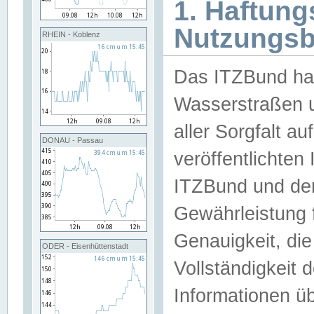
1. Haftun
Nutzungs
RHEIN - Koblenz
Das ITZBund han
Wasserstraßen u
aller Sorgfalt au
DONAU - Passau
veröffentlichte
ITZBund und de
Gewährleistung fü
Genauigkeit, die 
ODER - Eisenhüttenstadt
Vollständigkeit
Informationen 