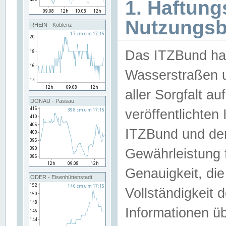
1. Haftun
Nutzungs
RHEIN - Koblenz
Das ITZBund han
Wasserstraßen u
aller Sorgfalt au
DONAU - Passau
veröffentlichte
ITZBund und de
Gewährleistung fü
Genauigkeit, die 
ODER - Eisenhüttenstadt
Vollständigkeit
Informationen 