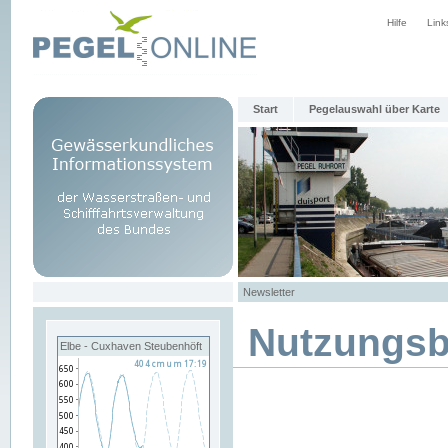
Hilfe
Link
Start
Pegelauswahl über Karte
Newsletter
Nutzungs
Elbe - Cuxhaven Steubenhöft