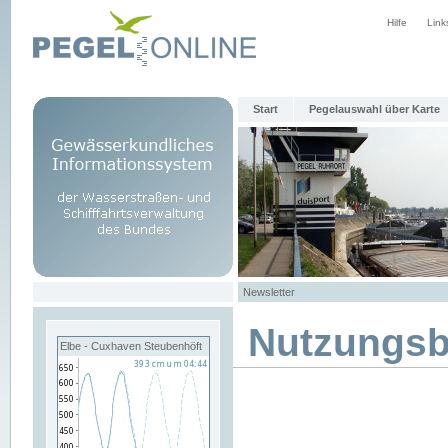
Hilfe
Link
Start
Pegelauswahl über Karte
Newsletter
Nutzungs
Elbe - Cuxhaven Steubenhöft