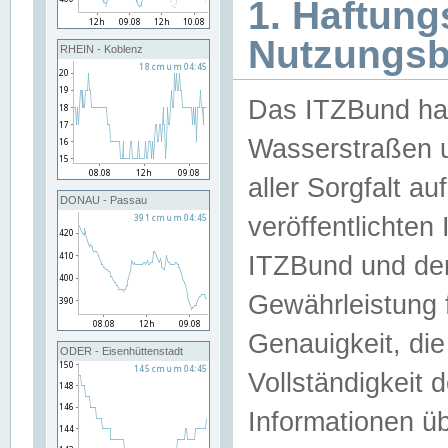
1. Haftun
Nutzungs
RHEIN - Koblenz
Das ITZBund han
Wasserstraßen u
aller Sorgfalt au
DONAU - Passau
veröffentlichte
ITZBund und de
Gewährleistung fü
Genauigkeit, die 
ODER - Eisenhüttenstadt
Vollständigkeit
Informationen 