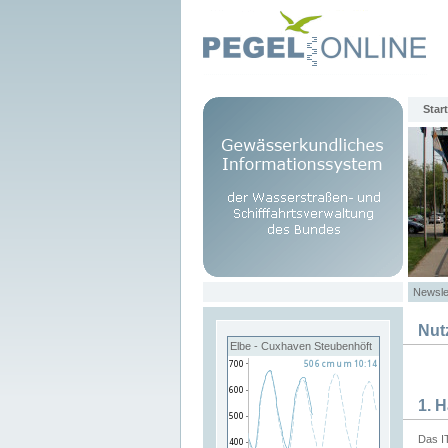
Start
Newsle
Nut
Elbe - Cuxhaven Steubenhöft
1. 
Das I