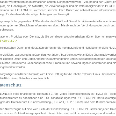
ität der veröffentlichten Informationen achten. Dennoch wird vom ITZBund und der GDWS kein
gkeit, die Genauigkeit, die Aktualität, die Zuverlässigkeit und die Vollständigkeit der in PEG
ommen. In PEGELONLINE werden zusätzlich Daten Dritter von nationalen und internationale
igt, für die ebenfalls der obige Haftungsausschluss gilt.
ngsansprüche gegen das ITZBund oder die GDWS auf Grund Schäden materieller oder immater
utzung der veröffentlichten Informationen, durch Missbrauch der Verbindung oder durch tec
schlossen.
mationen, Produkte oder Dienste, die Sie von dieser Website erhalten, dürfen übernommen we
->Zero-2.0
↗
reitgestellten Daten und Metadaten dürfen für die kommerzielle und nicht kommerzielle Nut
ervielfältigt, ausgedruckt, präsentiert, verändert, bearbeitet sowie an Dritte übermittelt werde
mit eigenen Daten und Daten Anderer zusammengeführt und zu selbständigen neuen Datens
in interne und externe Geschäftsprozesse, Produkte und Anwendungen in öffentlichen und nic
eingebunden werden
sorgfältiger inhaltlicher Kontrolle wird keine Haftung für die Inhalte externer Links übernomme
ließlich deren Betreiber verantwortlich.
Datenschutz
ONLINE stellt Inhalte bereit, die nach § 2, Abs. 2 des Telemediengesetzes (TMG) als Teled
s Mediendienste zu bezeichnen sind. Die Dienstleistungen von PEGELONLINE berücksichtigen
egeln der Datenschutz-Grundverordnung (DS-GVO, EU 2016 /679) und dem Bundesdatensc
eden Nutzerzugriff auf eine Web-Seite der Dienstleistung PEGELONLINE sowie für jeden Dat
en in einer Protokolldatei gespeichert. Diese Daten sind nicht personenbezogen und werden a