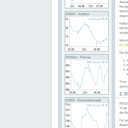
Aktual
Richti
übern
RHEIN - Koblenz
angeze
Haftu
Nichtn
ausge
Infor
DL-DE
Die be
DONAU - Passau
v
Trotz 
aussch
2. 
ODER - Eisenhüttenstadt
PEGEL
VI al
die R
Für j
Aktion