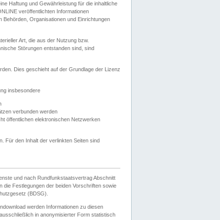
e Haftung und Gewährleistung für die inhaltliche
ELONLINE veröffentlichten Informationen
n Behörden, Organisationen und Einrichtungen
ieller Art, die aus der Nutzung bzw.
hnische Störungen entstanden sind, sind
rden. Dies geschieht auf der Grundlage der Lizenz
zung insbesondere
n
ätzen verbunden werden
ht öffentlichen elektronischen Netzwerken
n. Für den Inhalt der verlinkten Seiten sind
ienste und nach Rundfunkstaatsvertrag Abschnitt
 die Festlegungen der beiden Vorschriften sowie
hutzgesetz (BDSG).
endownload werden Informationen zu diesen
usschließlich in anonymisierter Form statistisch