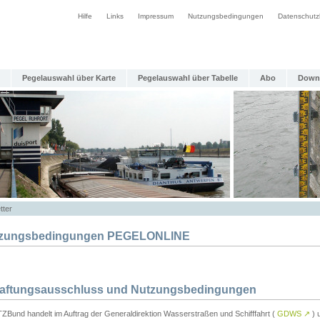
Hilfe
Links
Impressum
Nutzungsbedingungen
Datenschutz
Pegelauswahl über Karte
Pegelauswahl über Tabelle
Abo
Down
tter
zungsbedingungen PEGELONLINE
Haftungsausschluss und Nutzungsbedingungen
TZBund handelt im Auftrag der Generaldirektion Wasserstraßen und Schifffahrt (
GDWS
↗
) u