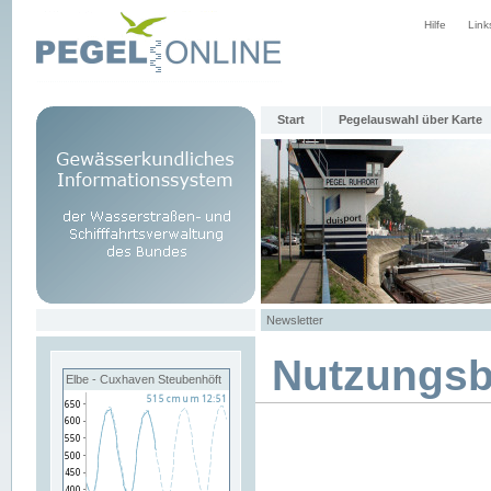
Hilfe
Link
Start
Pegelauswahl über Karte
Newsletter
Nutzungs
Elbe - Cuxhaven Steubenhöft