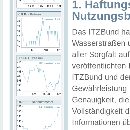
1. Haftun
Nutzungs
RHEIN - Koblenz
Das ITZBund han
Wasserstraßen u
aller Sorgfalt au
DONAU - Passau
veröffentlichte
ITZBund und de
Gewährleistung fü
Genauigkeit, die 
ODER - Eisenhüttenstadt
Vollständigkeit
Informationen 