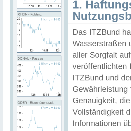
1. Haftun
Nutzungs
RHEIN - Koblenz
Das ITZBund han
Wasserstraßen u
aller Sorgfalt au
DONAU - Passau
veröffentlichte
ITZBund und de
Gewährleistung fü
Genauigkeit, die 
ODER - Eisenhüttenstadt
Vollständigkeit
Informationen 