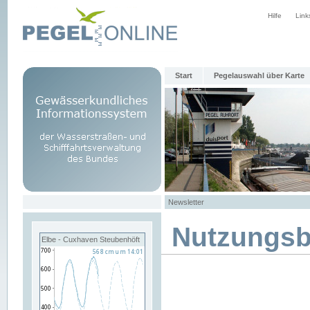
Hilfe
Link
Start
Pegelauswahl über Karte
Newsletter
Nutzungs
Elbe - Cuxhaven Steubenhöft