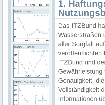
1. Haftun
Nutzungs
RHEIN - Koblenz
Das ITZBund han
Wasserstraßen u
aller Sorgfalt au
DONAU - Passau
veröffentlichte
ITZBund und de
Gewährleistung fü
Genauigkeit, die 
ODER - Eisenhüttenstadt
Vollständigkeit
Informationen 