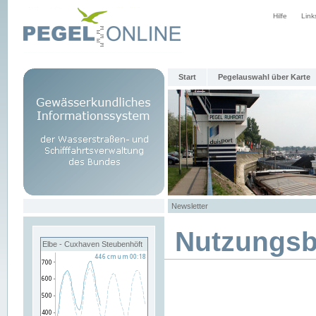
Hilfe
Link
Start
Pegelauswahl über Karte
Newsletter
Nutzungs
Elbe - Cuxhaven Steubenhöft