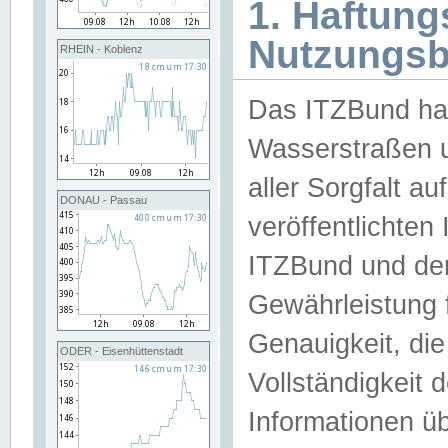
1. Haftun
Nutzungs
RHEIN - Koblenz
Das ITZBund han
Wasserstraßen u
aller Sorgfalt au
DONAU - Passau
veröffentlichte
ITZBund und de
Gewährleistung fü
Genauigkeit, die 
ODER - Eisenhüttenstadt
Vollständigkeit
Informationen 