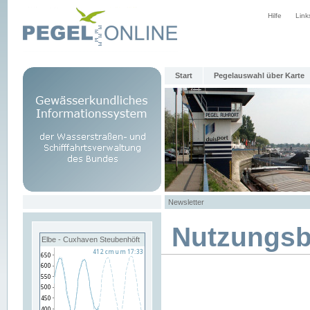
Hilfe
Link
Start
Pegelauswahl über Karte
Newsletter
Nutzungs
Elbe - Cuxhaven Steubenhöft