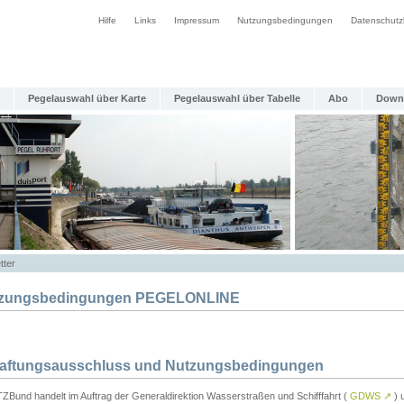
Hilfe
Links
Impressum
Nutzungsbedingungen
Datenschutz
Pegelauswahl über Karte
Pegelauswahl über Tabelle
Abo
Down
tter
zungsbedingungen PEGELONLINE
Haftungsausschluss und Nutzungsbedingungen
TZBund handelt im Auftrag der Generaldirektion Wasserstraßen und Schifffahrt (
GDWS
↗
) u