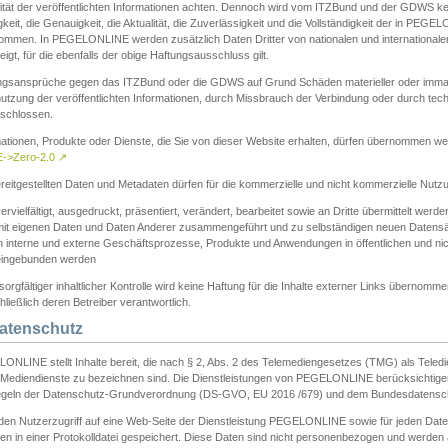
ität der veröffentlichten Informationen achten. Dennoch wird vom ITZBund und der GDWS kein
gkeit, die Genauigkeit, die Aktualität, die Zuverlässigkeit und die Vollständigkeit der in PEG
ommen. In PEGELONLINE werden zusätzlich Daten Dritter von nationalen und internationale
igt, für die ebenfalls der obige Haftungsausschluss gilt.
ngsansprüche gegen das ITZBund oder die GDWS auf Grund Schäden materieller oder immater
utzung der veröffentlichten Informationen, durch Missbrauch der Verbindung oder durch tec
schlossen.
mationen, Produkte oder Dienste, die Sie von dieser Website erhalten, dürfen übernommen we
->Zero-2.0
↗
reitgestellten Daten und Metadaten dürfen für die kommerzielle und nicht kommerzielle Nut
ervielfältigt, ausgedruckt, präsentiert, verändert, bearbeitet sowie an Dritte übermittelt werde
mit eigenen Daten und Daten Anderer zusammengeführt und zu selbständigen neuen Datens
in interne und externe Geschäftsprozesse, Produkte und Anwendungen in öffentlichen und nic
eingebunden werden
sorgfältiger inhaltlicher Kontrolle wird keine Haftung für die Inhalte externer Links übernomme
ließlich deren Betreiber verantwortlich.
Datenschutz
ONLINE stellt Inhalte bereit, die nach § 2, Abs. 2 des Telemediengesetzes (TMG) als Teled
s Mediendienste zu bezeichnen sind. Die Dienstleistungen von PEGELONLINE berücksichtigen
egeln der Datenschutz-Grundverordnung (DS-GVO, EU 2016 /679) und dem Bundesdatensc
eden Nutzerzugriff auf eine Web-Seite der Dienstleistung PEGELONLINE sowie für jeden Dat
en in einer Protokolldatei gespeichert. Diese Daten sind nicht personenbezogen und werden a