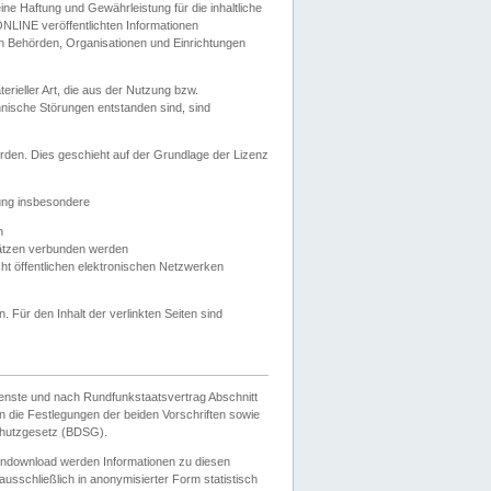
e Haftung und Gewährleistung für die inhaltliche
ELONLINE veröffentlichten Informationen
n Behörden, Organisationen und Einrichtungen
ieller Art, die aus der Nutzung bzw.
hnische Störungen entstanden sind, sind
rden. Dies geschieht auf der Grundlage der Lizenz
zung insbesondere
n
ätzen verbunden werden
ht öffentlichen elektronischen Netzwerken
n. Für den Inhalt der verlinkten Seiten sind
ienste und nach Rundfunkstaatsvertrag Abschnitt
 die Festlegungen der beiden Vorschriften sowie
hutzgesetz (BDSG).
endownload werden Informationen zu diesen
usschließlich in anonymisierter Form statistisch