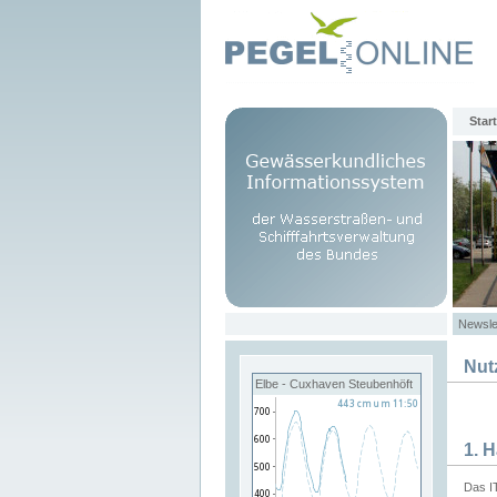
Start
Newsle
Nut
Elbe - Cuxhaven Steubenhöft
1. 
Das I