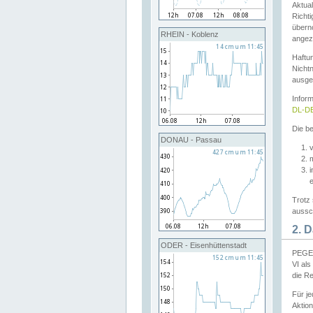
Aktual
Richti
übern
RHEIN - Koblenz
angeze
Haftu
Nichtn
ausge
Infor
DL-DE
Die be
DONAU - Passau
v
Trotz 
aussch
2. 
ODER - Eisenhüttenstadt
PEGEL
VI al
die R
Für j
Aktion