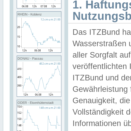
1. Haftun
Nutzungs
RHEIN - Koblenz
Das ITZBund han
Wasserstraßen u
aller Sorgfalt au
DONAU - Passau
veröffentlichte
ITZBund und de
Gewährleistung fü
Genauigkeit, die 
ODER - Eisenhüttenstadt
Vollständigkeit
Informationen 