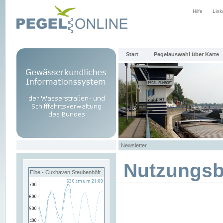
Hilfe
Link
Start
Pegelauswahl über Karte
Newsletter
Nutzungs
Elbe - Cuxhaven Steubenhöft